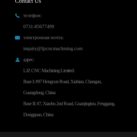
Contact Us
телефон:

0731-85677499
электронная почта:

inquiry@ljzcncmachining.com
адрес:

LJZ CNC Machining Limited:
Base I: #97 Hengcun Road, Xiabian, Changan,
Guangdong, China
Base II: #7, Xiaobu 2nd Road, Guanjingtou, Fenggang,
Dongguan, China