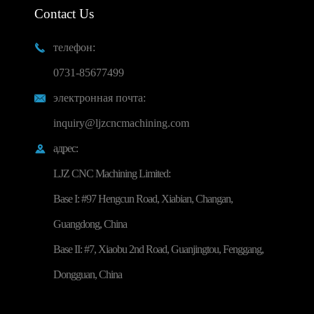
Contact Us
телефон:

0731-85677499
электронная почта:

inquiry@ljzcncmachining.com
адрес:

LJZ CNC Machining Limited:
Base I: #97 Hengcun Road, Xiabian, Changan,
Guangdong, China
Base II: #7, Xiaobu 2nd Road, Guanjingtou, Fenggang,
Dongguan, China