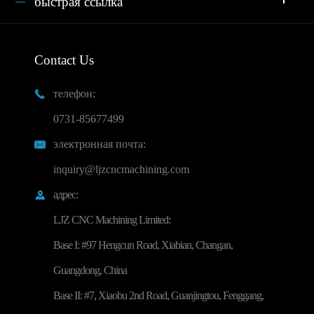
быстрая ссылка
Contact Us
телефон:

0731-85677499
электронная почта:

inquiry@ljzcncmachining.com
адрес:

LJZ CNC Machining Limited:
Base I: #97 Hengcun Road, Xiabian, Changan,
Guangdong, China
Base II: #7, Xiaobu 2nd Road, Guanjingtou, Fenggang,